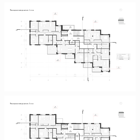
главная
+7 (977) 757-56-24
о нас
info@lunn.studio
проекты
@lunn_architects
→ портфолио PDF
© 2025 «LUNN». Все права защищены
ИП Зайцев Евгений Сергеевич
ИНН 890514026503, ОГРНИП 321508100503441
Политика конфиденциальности
Согласие на обработку ПД
Разработка сайта
Наверх ↑