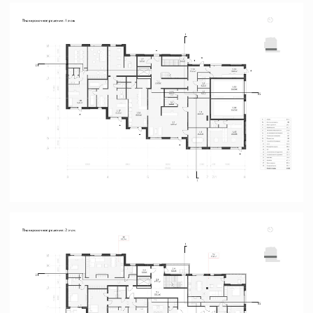
Другие проекты →
Деловой центр с
гостиницей
Москва
Бизнес-центр класса А
в Большом Сити
Москва