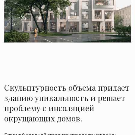
Скульптурность объема придает
зданию уникальность и решает
проблему с инсоляцией
окрущающих домов.
Главной задачей проекта является условие:
аккуратно вписаться в окружающий городской
ландшафт, создать сомаштабную и некричащую
архитектуру. Лаконичный образ дома
выстраивается за счет пластики фасада -
выступающих модулей, объемный
геометрический рисунок которых решает
проблему с инсоляцией соседних домов. Отделка
фасада светло-серыми фибробетонными
плитами подчеркивает монументальность
здания, создавая ощущение скульптурности и
тектоничности объема, что подчеркивает
его пропорции.
ПРОЕКТ
ЗАКАЗЧИК