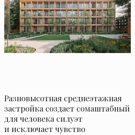
Разновысотная среднеэтажная
застройка создает сомаштабный
для человека силуэт
и исключает чувство
монотонности среды.
Формирование застройки на пустыре
диктует создание самодостаточной
территории с функциональным и сервисным
наполнением, для удовлетворения
потребностей будущих жителей, не выезжая
за пределы территории. Площадка вытянута
в длину вдоль шумной дороги, что является
преимуществом в транспортной
доступности, но теряет привлекательность в
плане восприятия загородной жизни в
тишине и комфорте. Проектом
предусмотрена новая градостроительная ось
– пешеходный бульвар без доступа проезда