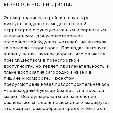
машин. Все функциональное наполнение
располагается вдоль пешеходного маршрута,
что создает разнообразие среды и быстрый
доступ к общественным объектам из каждой
точки жилых кварталов. Рекреационные
пространства также необходимы для
физической активности, отдыха и смены
деятельности, для уединенного
и созерцательного досуга. Пешеходный
бульвар связывает две части района, в
центре которого размещается парковая
зона, с центральной площадью для
проведения городских мероприятий.
ПРОЕКТ
ЗАКАЗЧИК
Объемно-пространственная
NDA
концепция развития территории
КОМАНДА
ЛОКАЦИЯ
Илья Медведев,
Волгоградская область
Евгений Зайцев,
Анна Кузнецова
СТАДИЯ
Концепция
ПОКАЗАТЕЛИ
Площадь участка: 40,15 га;
СПП: 385 830 м2