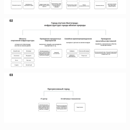
Другие проекты →
Деловой центр с
гостиницей
Москва
Бизнес-центр класса А
в Большом Сити
Москва