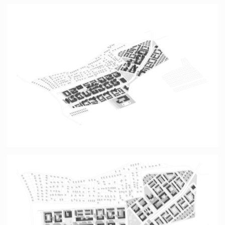
проекты
@lunn_architects
→ портфолио PDF
© 2025 «LUNN». Все права защищены
ИП Зайцев Евгений Сергеевич
ИНН 890514026503, ОГРНИП 321508100503441
Политика конфиденциальности
Согласие на обработку ПД
Разработка сайта
Наверх ↑