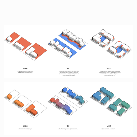
Городская усадьба в Череповце
Череповец
Меню
Контакты
главная
+7 (977) 757-56-24
о нас
info@lunn.studio