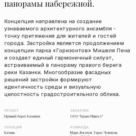
ПРОЕКТ
ЗАКАЗЧИК
Правый берег Казанки
ООО "Кравт Инвест"
ЛОКАЦИЯ
КОМАНДА
Казань
Марк Логачев, Тарас Чепиков,
Евгений Зайцев, Анна Кузнецова
СТАДИЯ
Концепция
ПОКАЗАТЕЛИ
Площадь участка: 10,84 га;
СПП: 254 760 м2