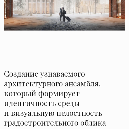
Создание узнаваемого
архитектурного ансамбля,
который формирует
идентичность среды
и визуальную целостность
градостроительного облика
панорамы набережной.
Концепция направлена на создание
узнаваемого архитектурного ансамбля -
точку притяжения для жителей и гостей
города. Застройка является продолжением
концепции парка «Горизонтов» Мишеля Пена
и создает единый гармоничный силуэт,
встраиваемый в панораму правого берега
реки Казанки. Многообразие фасадных
решений застройки формируют
идентичность среды и визуальную
целостность градостроительного облика.