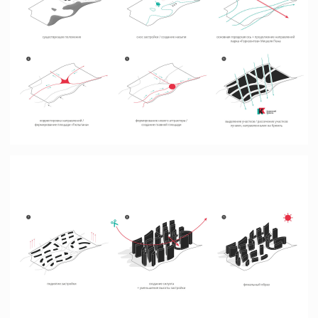
Бизнес-центр класса А
в Большом Сити
Москва
Городская усадьба в Череповце
Череповец