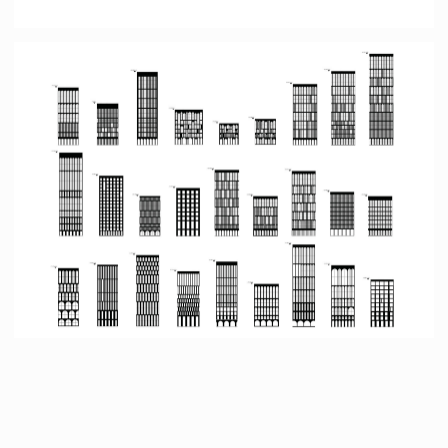
Меню
Контакты
главная
+7 (977) 757-56-24
о нас
info@lunn.studio
проекты
@lunn_architects
→ портфолио PDF
© 2025 «LUNN». Все права защищены
ИП Зайцев Евгений Сергеевич
ИНН 890514026503, ОГРНИП 321508100503441
Политика конфиденциальности
Согласие на обработку ПД
Разработка сайта
Наверх ↑