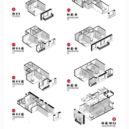
о нас
info@lunn.studio
проекты
@lunn_architects
→ портфолио PDF
© 2025 «LUNN». Все права защищены
ИП Зайцев Евгений Сергеевич
ИНН 890514026503, ОГРНИП 321508100503441
Политика конфиденциальности
Согласие на обработку ПД
Разработка сайта
Наверх ↑