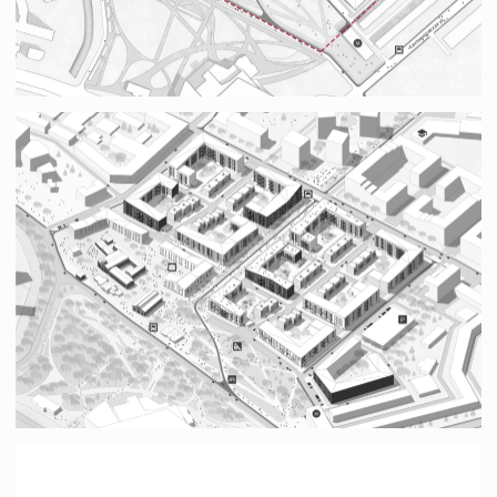
Другие проекты →
Деловой центр с
гостиницей
Москва
Бизнес-центр класса А
в Большом Сити
Москва