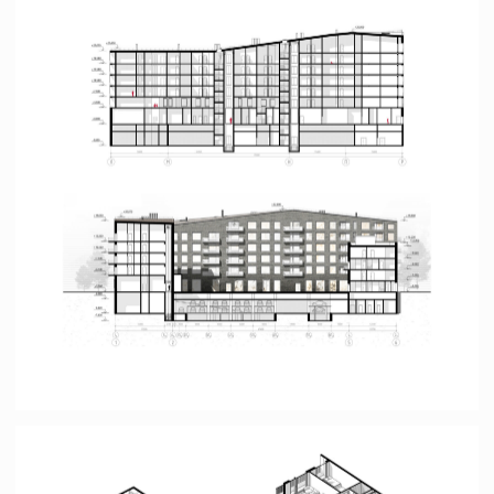
Городская усадьба в Череповце
Череповец
Меню
Контакты
главная
+7 (977) 757-56-24