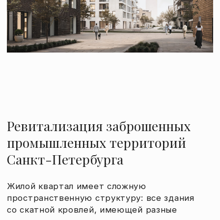
Ревитализация заброшенных
промышленных территорий
Санкт-Петербурга
Жилой квартал имеет сложную
пространственную структуру: все здания
со скатной кровлей, имеющей разные
градусы уклона, но в плане дворы довольно
простой прямоугольной формы. Применение
скатной кровли обусловлено идентичностью
места и ассоциацией с промышленными
цехами, которые были на участке
преимущественно со скатными кровлями.
Фасады в большинстве своем выполнены
в светлых тонах для создания камерности
и ощущения комфорта внутри квартала.
Нейтральная цветовая гамма позволяет
выделить обилие соседствующих с участком
проектирования ОКН, выполненных в
красном кирпиче.